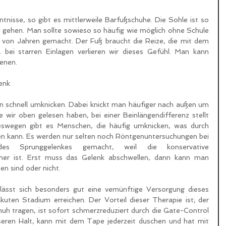
ntnisse, so gibt es mittlerweile Barfußschuhe. Die Sohle ist so 
 gehen. Man sollte sowieso so häufig wie möglich ohne Schule 
 von Jahren gemacht. Der Fuß braucht die Reize, die mit dem 
ei starren Einlagen verlieren wir dieses Gefühl. Man kann 
ienen.
enk
e wir oben gelesen haben, bei einer Beinlängendifferenz stellt 
eswegen gibt es Menschen, die häufig umknicken, was durch 
en kann. Es werden nur selten noch Röntgenuntersuchungen bei 
des Sprunggelenkes gemacht, weil die konservative 
her ist. Erst muss das Gelenk abschwellen, dann kann man 
en sind oder nicht.
sst sich besonders gut eine vernünftige Versorgung dieses 
kuten Stadium erreichen. Der Vorteil dieser Therapie ist; der 
uh tragen, ist sofort schmerzreduziert durch die Gate-Control 
seren Halt, kann mit dem Tape jederzeit duschen und hat mit 