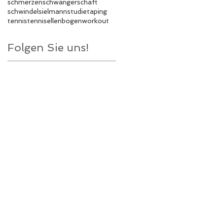
schmerzen
schwangerschaft
schwindel
sielmann
studie
taping
tennis
tennisellenbogen
workout
Folgen Sie uns!