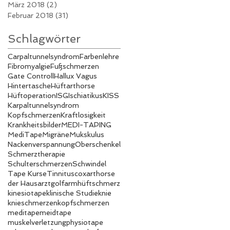
März 2018
(2)
2 Beiträge
Februar 2018
(31)
31 Beiträge
Schlagwörter
Carpaltunnelsyndrom
Farbenlehre
Fibromyalgie
Fußschmerzen
Gate Controll
Hallux Vagus
Hintertasche
Hüftarthorse
Hüftoperation
ISG
Ischiatikus
KISS
Karpaltunnelsyndrom
Kopfschmerzen
Kraftlosigkeit
Krankheitsbilder
MEDI-TAPING
MediTape
Migräne
Mukskulus
Nackenverspannung
Oberschenkel
Schmerztherapie
Schulterschmerzen
Schwindel
Tape Kurse
Tinnitus
coxarthorse
der Hausarzt
golfarm
hüftschmerz
kinesiotape
klinische Studie
knie
knieschmerzen
kopfschmerzen
meditape
meidtape
muskelverletzung
physiotape