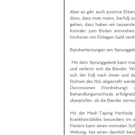
Aber es gibt auch positive Erken
dünn, dass man meint, barfuß zu
gehen, dass haben wir tausende
Kontakt zum Boden entstehen, b
höchsten mit Einlagen Geld verd
Bandverletzungen am Sprunggel
 Mit dem Sprunggelenk kann man schnell umknicken. Dabei knickt man häufiger nach außen um 
und verletzt sich die Bänder. Wi
sich der Fuß nach innen und d
Richten des ISG abgestellt werd
Distorsionen (Verdrehung) 
Behandlungsmethode erfolgreic
überprüfen, ob die Bänder zerriss
Mit der Medi-Taping Methode lä
Krankheitsbildes besonders im a
Patient kann einen normalen Sch
Wirkung, hat einen deutlich bes