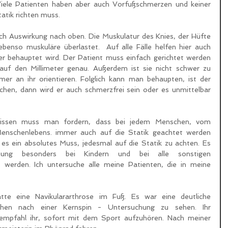
iele Patienten haben aber auch Vorfußschmerzen und keiner 
tatik richten muss. 
ch Auswirkung nach oben. Die Muskulatur des Knies, der Hüfte 
enso muskuläre überlastet.  Auf alle Fälle helfen hier auch 
r behauptet wird. Der Patient muss einfach gerichtet werden 
uf den Millimeter genau. Außerdem ist sie nicht schwer zu 
er an ihr orientieren. Folglich kann man behaupten, ist der 
ichen, dann wird er auch schmerzfrei sein oder es unmittelbar 
nissen muss man fordern, dass bei jedem Menschen, vom 
enschenlebens. immer auch auf die Statik geachtet werden 
es ein absolutes Muss, jedesmal auf die Statik zu achten. Es 
chung besonders bei Kindern und bei alle sonstigen 
 werden. Ich untersuche alle meine Patienten, die in meine 
atte eine Navikulararthrose im Fuß. Es war eine deutliche 
hen nach einer Kernspin - Untersuchung zu sehen. Ihr 
empfahl ihr, sofort mit dem Sport aufzuhören. Nach meiner 