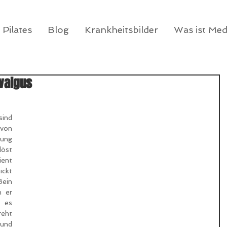
Pilates
Blog
Krankheitsbilder
Was ist Me
valgus
ind 
von 
ung 
öst 
ent 
ckt 
in 
 er 
 es 
eht 
nd 