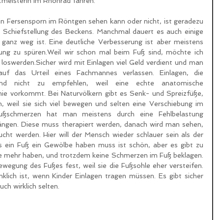
meisterin im Rhönrad fahren. 
 Fersensporn im Röntgen sehen kann oder nicht, ist geradezu 
ne Schiefstellung des Beckens. Manchmal dauert es auch einige 
ganz weg ist. Eine deutliche Verbesserung ist aber meistens 
ng zu spüren.Weil wir schon mal beim Fuß sind, möchte ich 
loswerden.Sicher wird mit Einlagen viel Geld verdient und man 
uf das Urteil eines Fachmannes verlassen. Einlagen, die 
sind nicht zu empfehlen, weil eine echte anatomische 
nie vorkommt. Bei Naturvölkern gibt es Senk- und Spreizfüße, 
 weil sie sich viel bewegen und selten eine Verschiebung im 
ußschmerzen hat man meistens durch eine Fehlbelastung 
längen. Diese muss therapiert werden, danach wird man sehen, 
cht werden. Hier will der Mensch wieder schlauer sein als der 
ss ein Fuß ein Gewölbe haben muss ist schön, aber es gibt zu 
e mehr haben, und trotzdem keine Schmerzen im Fuß beklagen. 
ewegung des Fußes fest, weil sie die Fußsohle eher versteifen. 
ich ist, wenn Kinder Einlagen tragen müssen. Es gibt sicher 
ch wirklich selten. 