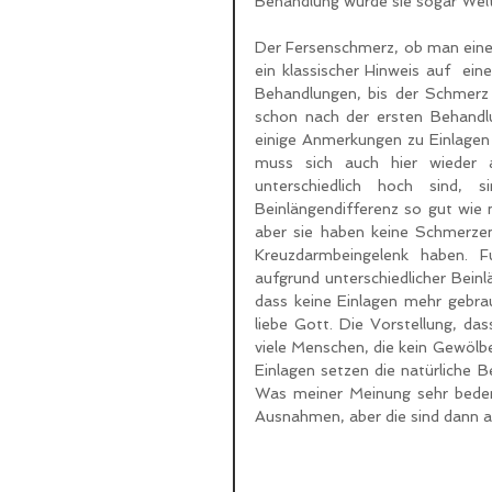
Behandlung wurde sie sogar Welt
Der Fersenschmerz, ob man einen
ein klassischer Hinweis auf  ei
Behandlungen, bis der Schmerz 
schon nach der ersten Behandlu
einige Anmerkungen zu Einlagen 
muss sich auch hier wieder a
unterschiedlich hoch sind, 
Beinlängendifferenz so gut wie 
aber sie haben keine Schmerzen,
Kreuzdarmbeingelenk haben. F
aufgrund unterschiedlicher Bein
dass keine Einlagen mehr gebrau
liebe Gott. Die Vorstellung, da
viele Menschen, die kein Gewölb
Einlagen setzen die natürliche B
Was meiner Meinung sehr bedenkl
Ausnahmen, aber die sind dann au