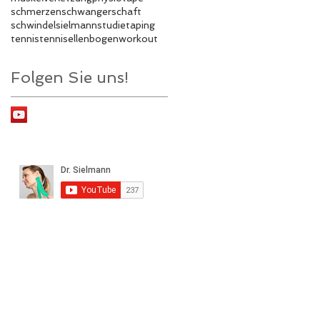
schmerzen
schwangerschaft
schwindel
sielmann
studie
taping
tennis
tennisellenbogen
workout
Folgen Sie uns!