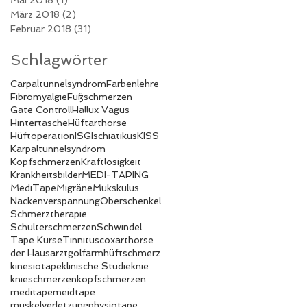
März 2018
(2)
2 Beiträge
Februar 2018
(31)
31 Beiträge
Schlagwörter
Carpaltunnelsyndrom
Farbenlehre
Fibromyalgie
Fußschmerzen
Gate Controll
Hallux Vagus
Hintertasche
Hüftarthorse
Hüftoperation
ISG
Ischiatikus
KISS
Karpaltunnelsyndrom
Kopfschmerzen
Kraftlosigkeit
Krankheitsbilder
MEDI-TAPING
MediTape
Migräne
Mukskulus
Nackenverspannung
Oberschenkel
Schmerztherapie
Schulterschmerzen
Schwindel
Tape Kurse
Tinnitus
coxarthorse
der Hausarzt
golfarm
hüftschmerz
kinesiotape
klinische Studie
knie
knieschmerzen
kopfschmerzen
meditape
meidtape
muskelverletzung
physiotape