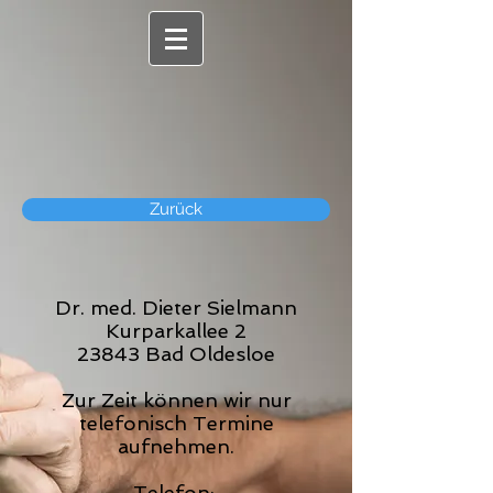
Zurück
Dr. med. Dieter Sielmann
Kurparkallee 2
23843 Bad Oldesloe
Zur Zeit können wir nur
telefonisch Termine
aufnehmen.
Telefon: