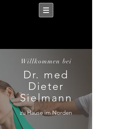
Willkommen bei
Dr. med
Dieter
Sielmann
zu Hause im Norden